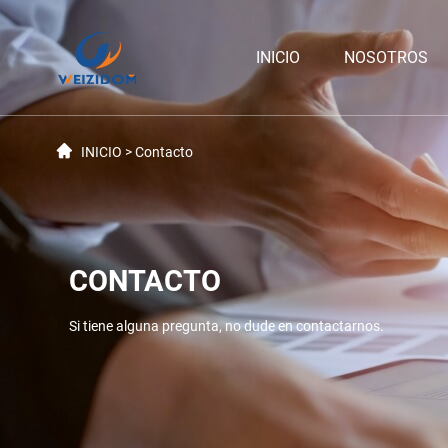
INICIO
NOSOTROS
INICIO
>
Contacto
CONTACTO
Si tiene alguna pregunta, no dude en contactarnos.