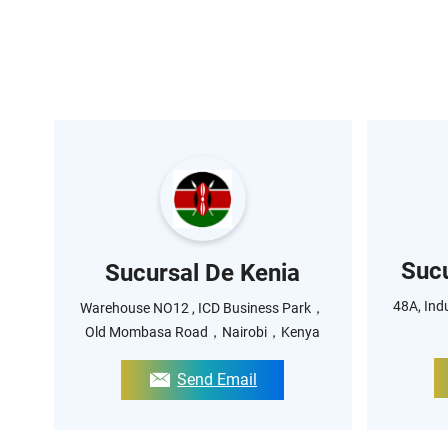
Sucu
Sucursal De Kenia
48A, Ind
Warehouse NO12 , ICD Business Park，
Old Mombasa Road，Nairobi，Kenya
Send Email