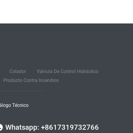
Colador
Válvula De Control Hidráulico
Producto Contra Incendios
álogo Técnico
Whatsapp: +8617319732766