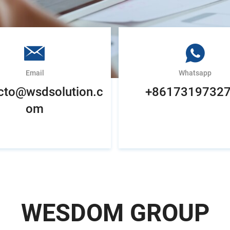
Email
Whatsapp
cto@wsdsolution.c
+8617319732
om
WESDOM GROUP