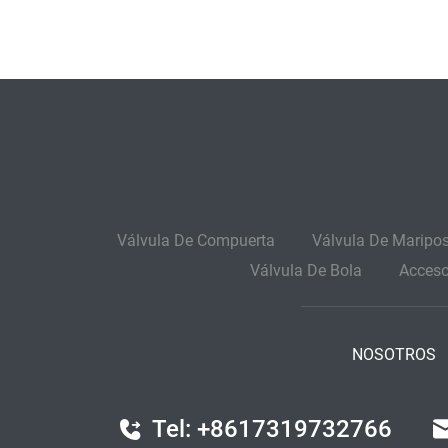
Válvula De Compuerta
Válvula De Maripo
Válvula De Bola
Acceso
NOSOTROS
Tel: +8617319732766