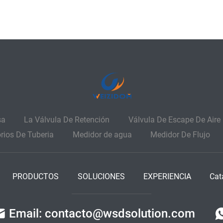
sa
La Válvula De Retención
Válvula De Escape De Aire
rios De Tuberia
Medidor de agua
Medidor De Flujo
PRODUCTOS
SOLUCIONES
EXPERIENCIA
Cat
Email: contacto@wsdsolution.com