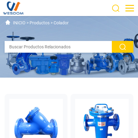
INICIO
>
Productos
>
Colador