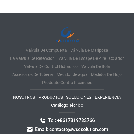
Válvula De Compuerta
Válvula De Mariposa
La Válvula De Retención
Válvula De Escape De Aire
Colador
Válvula De Control Hidráulico
Válvula De Bola
Accesorios De Tuberia
Medidor de agua
Medidor De Flujo
Producto Contra Incendios
NOSOTROS
PRODUCTOS
SOLUCIONES
EXPERIENCIA
Catálogo Técnico
Tel: +8617319732766
Email: contacto@wsdsolution.com