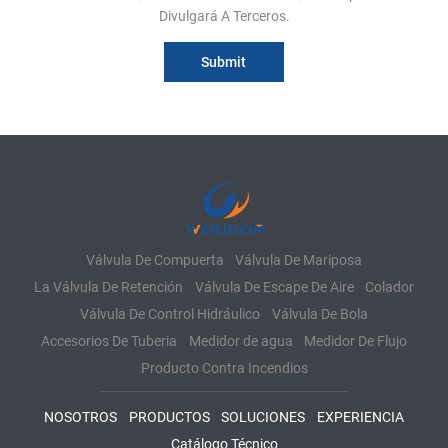
Divulgará A Terceros.
Válvula De Compuerta
Válvula De Mariposa
La Válvula De Retención
Válvula De Escape De Aire
Colador
Válvula De Control Hidráulico
Válvula De Bola
Accesorios De Tuberia
Medidor de agua
Medidor De Flujo
Producto Contra Incendios
NOSOTROS
PRODUCTOS
SOLUCIONES
EXPERIENCIA
Catálogo Técnico