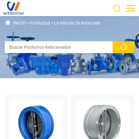
INICIO
>
Productos
>
La Válvula De Retención