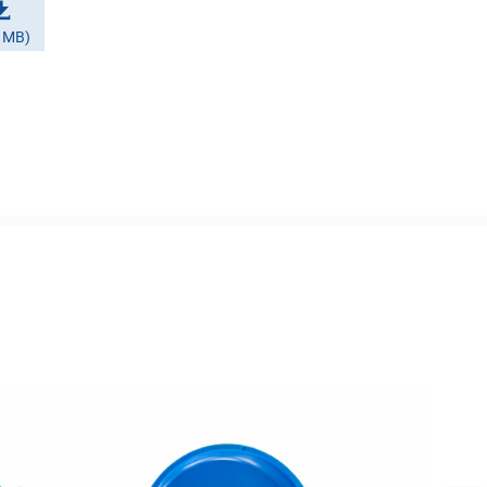
7 MB)
ail