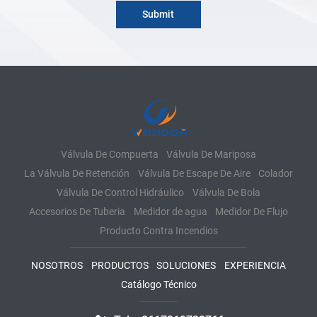
Válvula De Compuerta
Válvula De Mariposa
La Válvula De Retención
Válvula De Escape De Aire
Colador
Válvula De Control Hidráulico
Válvula De Bola
Accesorios De Tuberia
Medidor de agua
Medidor De Flujo
Producto Contra Incendios
NOSOTROS
PRODUCTOS
SOLUCIONES
EXPERIENCIA
Catálogo Técnico