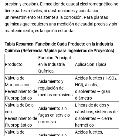
presión y erosión). El medidor de caudal electromagnético no
tiene partes móviles, ni obstrucciones y cuenta con
un revestimiento resistente a la corrosión. Para plantas
químicas que requieren una medición de caudal precisa y sin
mantenimiento, es la opción estándar.
Tabla Resumen: Función de Cada Producto en la Industria
Química (Referencia Rápida para Ingenieros de Proyectos)
Función Principal
Producto
en la Industria
Aplicación Típica
Química
Válvula de
Ácidos fuertes (H₂SO₄,
Aislamiento y
Mariposa con
HCl), álcalis,
regulación de
Revestimiento de
disolventes — gran
medios corrosivos
Fluoroplástico
diámetro
Válvula de Bola
Líneas de ácidos y
Aislamiento sin
con
cáusticos, sistemas de
fugas en servicio
Revestimiento de
disolventes — cierre
corrosivo
Fluoroplástico
hermético
Válvula de
Ácidos fuertes,
Aislamiento sin