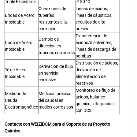
Triple Excéntrica
>180 °C
Conexiones de
Líneas de ácidos,
Bridas de Acero
tuberías
líneas de cáusticos,
Inoxidable
resistentes a la
circuitos de alta
corrosión
presión
Transferencia de
Cambio de
Codo de Acero
ácidos/disolventes,
dirección en
Inoxidable
líneas de descarga de
tuberías corrosivas
bombas
Distribución de ácidos,
Derivación de flujo
Té de Acero
derivación de
en servicio
Inoxidable
alimentación de
corrosivo
reactivos
Monitoreo de flujo de
Medidor de
Medición precisa
ácidos, balance
Caudal
del caudal en
químico, integración
Electromagnético
medios corrosivos
con DCS
Contacte con WEIZIDOM para el Soporte de su Proyecto
Químico