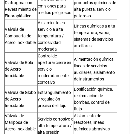
Diafragma con
productos químicos de
emisiones para
Revestimiento de
alta pureza, servicio
medios peligrosos
Fluoroplástico
peligroso
Aislamiento en
Líneas químicas a alta
Válvula de
servicio a alta
temperatura, vapor,
Compuerta de
temperatura /
sistemas de servicios
Acero Inoxidable
corrosividad
auxiliares
moderada
Control de
Alimentación química,
Válvula de Bola
apertura/cierre en
líneas de servicios
de Acero
servicio
auxiliares, aislamiento
Inoxidable
moderadamente
de instrumentos
corrosivo
Dosificación química,
Válvula de Globo
Estrangulamiento
recirculación de
de Acero
y regulación
bombas, control de
Inoxidable
precisa del flujo
flujo
Válvula de
Aislamiento de
Servicio corrosivo a
Mariposa de
reactores, líneas
alta temperatura /
Acero Inoxidable
químicas abrasivas
alta presión