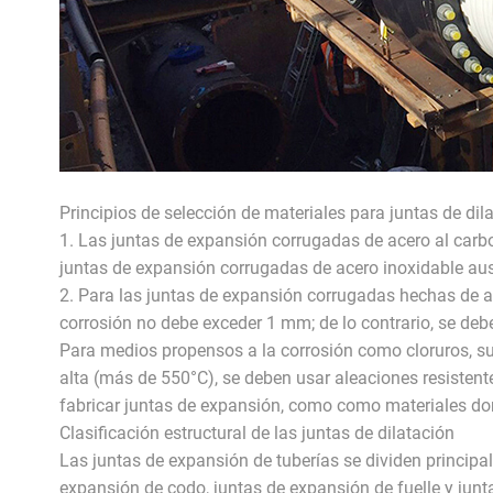
Principios de selección de materiales para juntas de dil
1. Las juntas de expansión corrugadas de acero al carb
juntas de expansión corrugadas de acero inoxidable au
2. Para las juntas de expansión corrugadas hechas de a
corrosión no debe exceder 1 mm; de lo contrario, se debe
Para medios propensos a la corrosión como cloruros, sul
alta (más de 550°C), se deben usar aleaciones resistent
fabricar juntas de expansión, como como materiales dom
Clasificación estructural de las juntas de dilatación
Las juntas de expansión de tuberías se dividen principa
expansión de codo, juntas de expansión de fuelle y jun