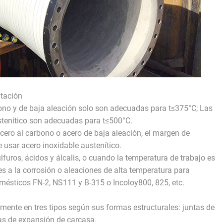
atación
ono y de baja aleación solo son adecuadas para t≤375°C; Las
stenítico son adecuadas para t≤500°C.
cero al carbono o acero de baja aleación, el margen de
 usar acero inoxidable austenítico.
furos, ácidos y álcalis, o cuando la temperatura de trabajo es
es a la corrosión o aleaciones de alta temperatura para
ésticos FN-2, NS111 y B-315 o Incoloy800, 825, etc.
lmente en tres tipos según sus formas estructurales: juntas de
tas de expansión de carcasa.