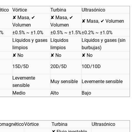
tico
Vórtice
Turbina
Ultrasónico
✘ Masa, ✔
✘ Masa, ✔
✘ Masa, ✔ Volumen
Volumen
Volumen
5%
±0.5% ~ ±1.0%
±0.5% ~ ±1.5%
±0.2% ~ ±1.0%
Líquidos y gases
Líquidos
Líquidos y gases (sin
limpios
limpios
burbujas)
✘ No
✘ No
✘ No
15D/5D
20D/5D
10D/10D
Levemente
Muy sensible
Levemente sensible
sensible
Medio
Alto
Bajo
romagnético
Vórtice
Turbina
Ultrasónico
✘ Flujo inestable