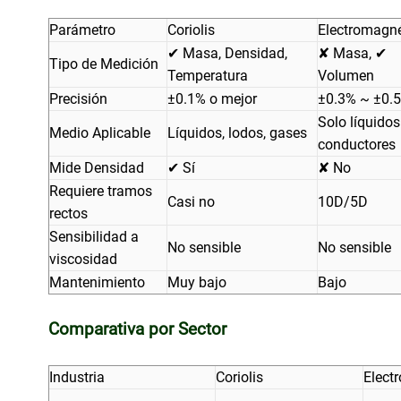
Parámetro
Coriolis
Electromagné
✔ Masa, Densidad,
✘ Masa, ✔
Tipo de Medición
Temperatura
Volumen
Precisión
±0.1% o mejor
±0.3% ~ ±0.
Solo líquidos
Medio Aplicable
Líquidos, lodos, gases
conductores
Mide Densidad
✔ Sí
✘ No
Requiere tramos
Casi no
10D/5D
rectos
Sensibilidad a
No sensible
No sensible
viscosidad
Mantenimiento
Muy bajo
Bajo
Comparativa por Sector
Industria
Coriolis
Elect