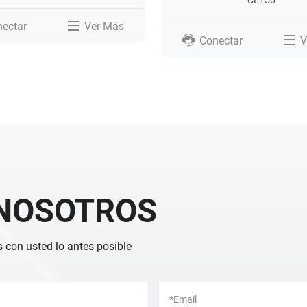
CL150
ectar
Ver Más
Conectar
V
NOSOTROS
 con usted lo antes posible