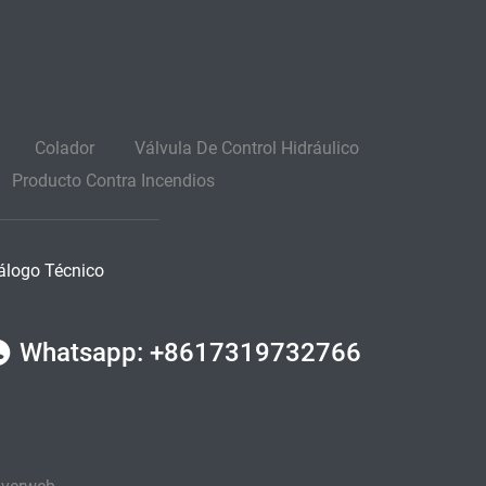
Colador
Válvula De Control Hidráulico
Producto Contra Incendios
álogo Técnico
Whatsapp: +8617319732766