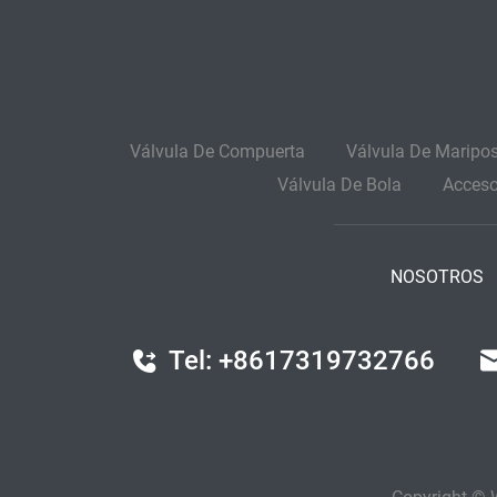
Válvula De Compuerta
Válvula De Maripo
Válvula De Bola
Acceso
NOSOTROS
Tel: +8617319732766