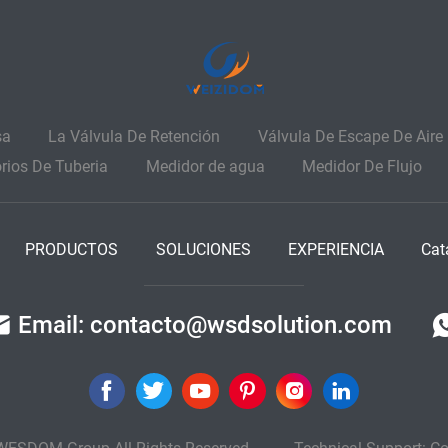
sa
La Válvula De Retención
Válvula De Escape De Aire
rios De Tuberia
Medidor de agua
Medidor De Flujo
PRODUCTOS
SOLUCIONES
EXPERIENCIA
Cat
Email: contacto@wsdsolution.com