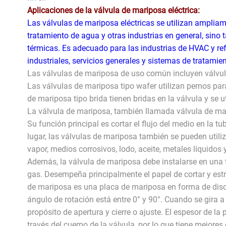
Aplicaciones de la válvula de mariposa eléctrica:
Las válvulas de mariposa eléctricas se utilizan ampliame
tratamiento de agua y otras industrias en general, sino 
térmicas. Es adecuado para las industrias de HVAC y ref
industriales, servicios generales y sistemas de tratamie
Las válvulas de mariposa de uso común incluyen válvul
Las válvulas de mariposa tipo wafer utilizan pernos para
de mariposa tipo brida tienen bridas en la válvula y se u
La válvula de mariposa, también llamada válvula de mar
Su función principal es cortar el flujo del medio en la t
lugar, las válvulas de mariposa también se pueden utiliza
vapor, medios corrosivos, lodo, aceite, metales líquidos 
Además, la válvula de mariposa debe instalarse en una
gas. Desempeña principalmente el papel de cortar y estra
de mariposa es una placa de mariposa en forma de disco 
ángulo de rotación está entre 0° y 90°. Cuando se gira a
propósito de apertura y cierre o ajuste. El espesor de la
través del cuerpo de la válvula, por lo que tiene mejores 