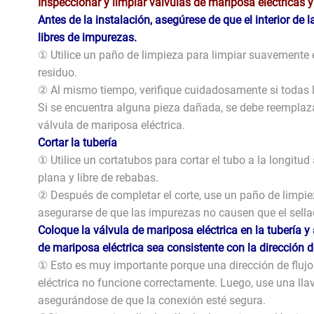
Inspeccionar y limpiar válvulas de mariposa eléctricas y
Antes de la instalación, asegúrese de que el interior de l
libres de impurezas.
① Utilice un paño de limpieza para limpiar suavemente el 
residuo.
② Al mismo tiempo, verifique cuidadosamente si todas la
Si se encuentra alguna pieza dañada, se debe reemplaza
válvula de mariposa eléctrica.
Cortar la tubería
① Utilice un cortatubos para cortar el tubo a la longitu
plana y libre de rebabas.
② Después de completar el corte, use un paño de limpiez
asegurarse de que las impurezas no causen que el sellad
Coloque la válvula de mariposa eléctrica en la tubería y 
de mariposa eléctrica sea consistente con la dirección del
① Esto es muy importante porque una dirección de flujo
eléctrica no funcione correctamente. Luego, use una llave
asegurándose de que la conexión esté segura.