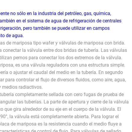
nte no sólo en la industria del petróleo, gas, química,
también en el sistema de agua de refrigeración de centrales
rigeración, pero también se puede utilizar en campos
nto de agua.
as de mariposa tipo wafer y válvulas de mariposa con brida.
 conectar la válvula entre dos bridas de tubería. Las válvulas
tilizan pernos para conectar los dos extremos de la válvula.
iposa, es una válvula reguladora con una estructura simple.
ubería o ajustar el caudal del medio en la tubería. En segundo
r para controlar el flujo de diversos fluidos, como aire, agua,
y medios radiactivos.
 tubería completamente sellada con cero fugas de prueba de
ngular las tuberías. La parte de apertura y cierre de la válvula
que gira alrededor de su eje en el cuerpo de la válvula. El
 90°, la válvula está completamente abierta. Para lograr el
 placa de mariposa es la resistencia cuando el medio fluye a
características de control de flujo. Para válvulas de sellado