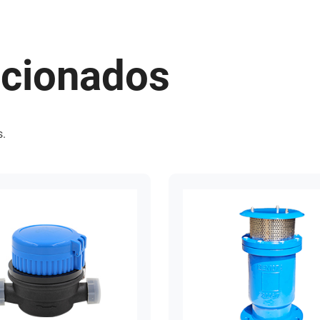
acionados
s.