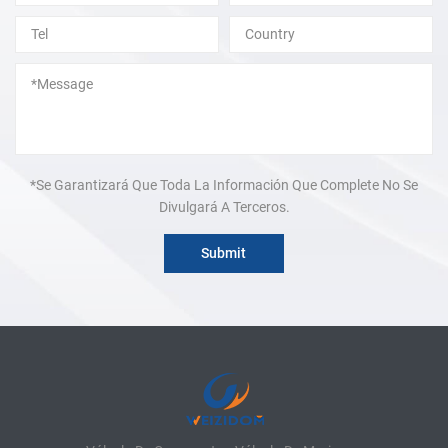
*Se Garantizará Que Toda La Información Que Complete No Se
Divulgará A Terceros.