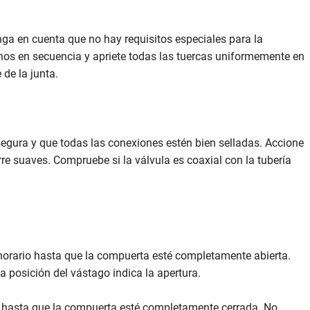
enga en cuenta que no hay requisitos especiales para la
pernos en secuencia y apriete todas las tuercas uniformemente en
de la junta.
 segura y que todas las conexiones estén bien selladas. Accione
rre suaves. Compruebe si la válvula es coaxial con la tubería
ihorario hasta que la compuerta esté completamente abierta.
 posición del vástago indica la apertura.
io hasta que la compuerta esté completamente cerrada. No