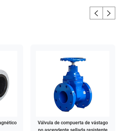
agnético
Válvula de compuerta de vástago
no ascendente sellada resistente