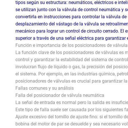
tipos según su estructura: neumáticos, eléctricos e intel
se utilizan junto con la válvula de control neumática y s
convertirla en instrucciones para controlar la válvula de
desplazamiento del vástago de la válvula se retroaliment
mecánico para lograr un control de circuito cerrado. El e
superior a través de una señal eléctrica para garantizar 
Función e importancia de los posicionadores de válvula
La función clave de los posicionadores de válvulas es me
control y garantizar la estabilidad del sistema de contro
involucran flujo de líquido o gas, la precisión del posi
el sistema. Por ejemplo, en las industrias química, petro
posicionadores de válvulas es crucial para garantizar la
Fallas comunes y su análisis
Falla del posicionador de válvula neumática
La señal de entrada es normal pero la salida es insufici
Este tipo de falla suele ser causada por los siguientes f
Ajuste excesivo del tornillo de ajuste fino: si el tornill
bobina del motor de par se desuelde y sea necesario volv