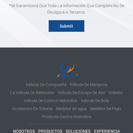
*Se Garantizará Que Toda La Información Que Complete No Se
Divulgará A Terceros.
Válvula De Compuerta
Válvula De Mariposa
La Válvula De Retención
Válvula De Escape De Aire
Colador
Válvula De Control Hidráulico
Válvula De Bola
Accesorios De Tuberia
Medidor de agua
Medidor De Flujo
Producto Contra Incendios
NOSOTROS
PRODUCTOS
SOLUCIONES
EXPERIENCIA