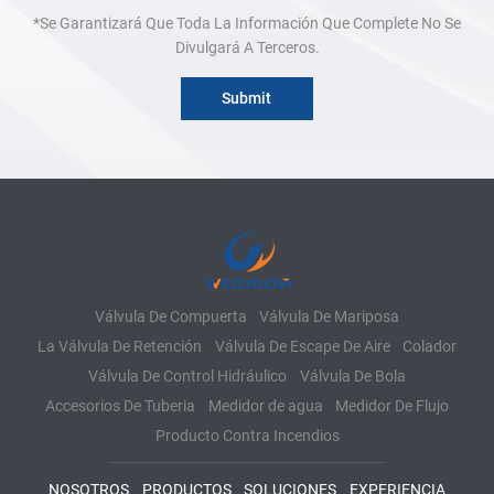
*Se Garantizará Que Toda La Información Que Complete No Se
Divulgará A Terceros.
Válvula De Compuerta
Válvula De Mariposa
La Válvula De Retención
Válvula De Escape De Aire
Colador
Válvula De Control Hidráulico
Válvula De Bola
Accesorios De Tuberia
Medidor de agua
Medidor De Flujo
Producto Contra Incendios
NOSOTROS
PRODUCTOS
SOLUCIONES
EXPERIENCIA