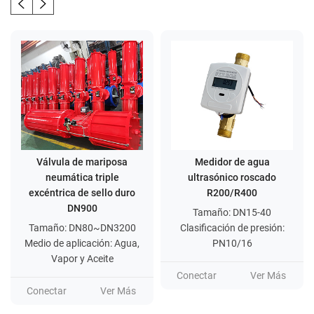
de mariposa
Medidor de agua
Válvula de bola
ca triple
ultrasónico roscado
de acero in
de sello duro
R200/R400
Tamaño: 2
900
Tamaño: DN15-40
Clasificación d
N80~DN3200
Clasificación de presión:
PN10-PN64,
icación: Agua,
PN10/16
600LB,10
y Aceite
Conectar
Conectar
Ver Más
Ver Más