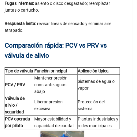
Fugas internas:
asiento o disco desgastado; reemplazar
juntas o cartucho.
Respuesta lenta:
revisar líneas de sensado y eliminar aire
atrapado.
Comparación rápida: PCV vs PRV vs
válvula de alivio
Tipo de válvula
Función principal
Aplicación típica
Mantener presión
Sistemas de agua o
PCV / PRV
constante aguas
vapor
abajo
Válvula de
Liberar presión
Protección del
alivio /
excesiva
sistema
seguridad
PCV operada
Mayor estabilidad y
Plantas industriales y
por piloto
capacidad de caudal
redes municipales