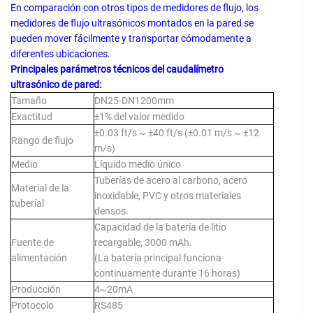
En comparación con otros tipos de medidores de flujo, los
medidores de flujo ultrasónicos montados en la pared se
pueden mover fácilmente y transportar cómodamente a
diferentes ubicaciones.
Principales parámetros técnicos del caudalímetro
ultrasónico de pared:
Tamaño
DN25-DN1200mm
Exactitud
±1% del valor medido
±0.03 ft/s ~ ±40 ft/s (±0.01 m/s ~ ±12
Rango de flujo
m/s)
Medio
Líquido medio único
Tuberías de acero al carbono, acero
Material de la
inoxidable, PVC y otros materiales
tuberíal
densos.
Capacidad de la batería de litio
Fuente de
recargable, 3000 mAh.
alimentación
(La batería principal funciona
continuamente durante 16 horas)
Producción
4~20mA
Protocolo
RS485