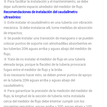
⑤ Para facilitar la instalación y el mantenimiento, se debe
dejar suficiente espacio alrededor del medidor de flujo.
Recomendaciones de instalación del caudalímetro
ultrasónico:
① Evite instalar el caudalímetro en una tubería con vibración
mecánica. Si debe instalarse allí, tome medidas de absorción
de impactos;
② Se puede instalar una transición de manguera o se pueden
colocar puntos de soporte con almohadillas absorbentes en
las tuberías 2DN aguas arriba y aguas abajo del medidor de
flujo;
③ Trate de no instalar el medidor de flujo en una tubería
elevada larga, porque la flacidez de la tubería provocará
fugas entre el medidor de flujo y la brida.
Si es necesario hacer esto, se deben prever puntos de apoyo
en la tubería 2DN aguas arriba y aguas abajo del
caudalímetro;
④ Para garantizar la precisión de la medición del medidor de
flujo, la longitud de la sección de tubería recta instalada
cerca del medidor de flujo debe intentar cumplir con los
siguientes requisitos: aguas arriba > 20D, aguas abajo > 10D.