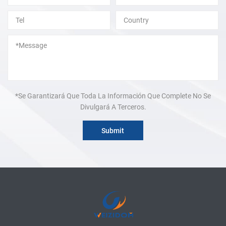
*Se Garantizará Que Toda La Información Que Complete No Se
Divulgará A Terceros.