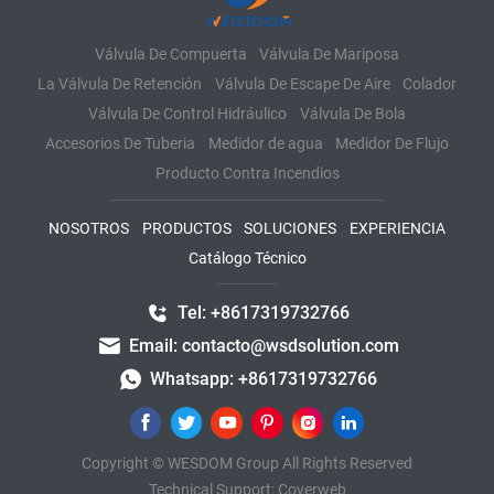
Válvula De Compuerta
Válvula De Mariposa
La Válvula De Retención
Válvula De Escape De Aire
Colador
Válvula De Control Hidráulico
Válvula De Bola
Accesorios De Tuberia
Medidor de agua
Medidor De Flujo
Producto Contra Incendios
NOSOTROS
PRODUCTOS
SOLUCIONES
EXPERIENCIA
Catálogo Técnico
Tel: +8617319732766
Email: contacto@wsdsolution.com
Whatsapp: +8617319732766
Copyright © WESDOM Group All Rights Reserved
Technical Support:
Coverweb