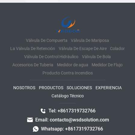
Válvula De Compuerta
Válvula De Mariposa
La Válvula De Retención
Válvula De Escape De Aire
Colador
Válvula De Control Hidráulico
Válvula De Bola
Accesorios De Tuberia
Medidor de agua
Medidor De Flujo
Producto Contra Incendios
NOSOTROS
PRODUCTOS
SOLUCIONES
EXPERIENCIA
Catálogo Técnico
Tel: +8617319732766
Email: contacto@wsdsolution.com
Whatsapp: +8617319732766