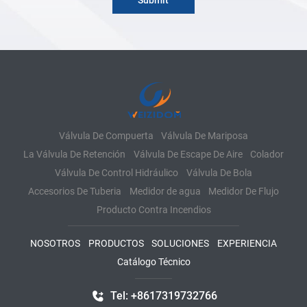
Válvula De Compuerta
Válvula De Mariposa
La Válvula De Retención
Válvula De Escape De Aire
Colador
Válvula De Control Hidráulico
Válvula De Bola
Accesorios De Tuberia
Medidor de agua
Medidor De Flujo
Producto Contra Incendios
NOSOTROS
PRODUCTOS
SOLUCIONES
EXPERIENCIA
Catálogo Técnico
Tel: +8617319732766