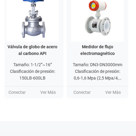
ero
Medidor de flujo
Medidor de flujo másico
electromagnético
térmico tipo brida
Tamaño: DN3-DN3000mm
Tamaño: (conexión de
n:
Clasificación de presión:
inserción) DN50-DN2000,
0,6-1,6 Mpa (2,5 Mpa/4,0
conexión en línea (DN10-
Clasificación de presión:
Mpa/6,4 Mpa... máx. 42
tipo de inserción
DN2000)
Mpa)
≤1.6Mpa/tipo de brida
ás
Conectar
Ver Más
≤4.0Mpa
Conectar
Ver Más