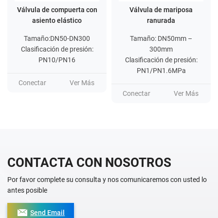
Válvula de compuerta con
Válvula de mariposa
V
asiento elástico
ranurada
Tamaño:DN50-DN300
Tamaño: DN50mm –
Clasificación de presión:
300mm
PN10/PN16
Clasificación de presión:
PN1/PN1.6MPa
Conectar
Ver Más
C
Conectar
Ver Más
CONTACTA CON NOSOTROS
Por favor complete su consulta y nos comunicaremos con usted lo
antes posible
Send Email