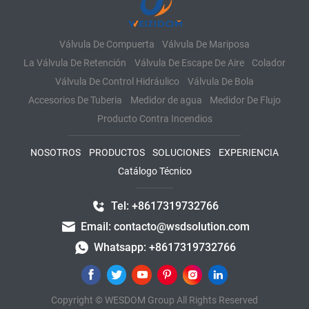
Válvula De Compuerta
Válvula De Mariposa
La Válvula De Retención
Válvula De Escape De Aire
Colador
Válvula De Control Hidráulico
Válvula De Bola
Accesorios De Tuberia
Medidor de agua
Medidor De Flujo
Producto Contra Incendios
NOSOTROS
PRODUCTOS
SOLUCIONES
EXPERIENCIA
Catálogo Técnico
Tel: +8617319732766
Email: contacto@wsdsolution.com
Whatsapp: +8617319732766
Copyright © WESDOM Group All Rights Reserved