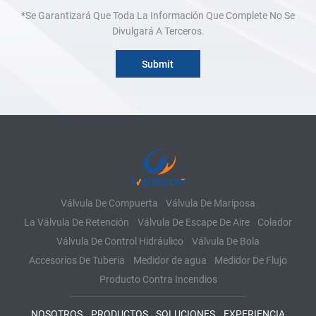
*Se Garantizará Que Toda La Información Que Complete No Se
Divulgará A Terceros.
Válvula De Compuerta
Válvula De Mariposa
La Válvula De Retención
Válvula De Escape De Aire
Colador
Válvula De Control Hidráulico
Válvula De Bola
Accesorios De Tuberia
Medidor de agua
Medidor De Flujo
Producto Contra Incendios
NOSOTROS
PRODUCTOS
SOLUCIONES
EXPERIENCIA