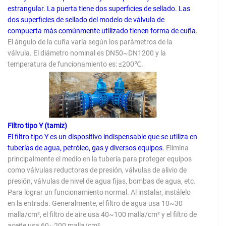
estrangular. La puerta tiene dos superficies de sellado. Las
dos superficies de sellado del modelo de válvula de
compuerta más comúnmente utilizado tienen forma de cuña.
El ángulo de la cuña varía según los parámetros de la
válvula. El diámetro nominal es DN50~DN1200 y la
temperatura de funcionamiento es: ≤200℃.
Filtro tipo Y (tamiz)
El filtro tipo Y es un dispositivo indispensable que se utiliza en
tuberías de agua, petróleo, gas y diversos equipos.
Elimina
principalmente el medio en la tubería para proteger equipos
como válvulas reductoras de presión, válvulas de alivio de
presión, válvulas de nivel de agua fijas, bombas de agua, etc.
Para lograr un funcionamiento normal. Al instalar, instálelo
en la entrada. Generalmente, el filtro de agua usa 10~30
malla/cm², el filtro de aire usa 40~100 malla/cm² y el filtro de
aceite usa 60~200 malla/cm².