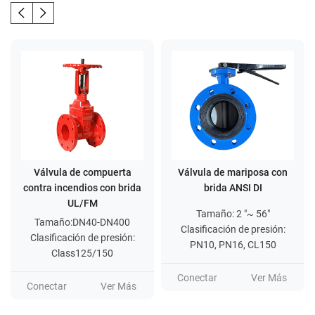
 de compuerta
Válvula de mariposa con
Válvula d
cendios con brida
brida ANSI DI
ran
UL/FM
Tamaño: 2 "~ 56"
Tamaño:
o:DN40-DN400
Clasificación de presión:
30
ción de presión:
PN10, PN16, CL150
Clasificació
ss125/150
PN1/P
Conectar
Ver Más
Ver Más
Conectar