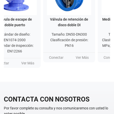
Válvula de retención de
Medidor de flujo de vórtice
disco doble DI
Tamaño: DN50-DN300
Tamaño: DN25-300
Clasificación de presión:
Clasificación de presión: 1,6
PN16
MPa; 2,5 MPa; 4,0 MPa; 6,4
MPa (se puede personalizar
otra presión, es necesario
Conectar
Ver Más
Conectar
Ver Más
consultar al proveedor)
CONTACTA CON NOSOTROS
Por favor complete su consulta y nos comunicaremos con usted lo
antes posible