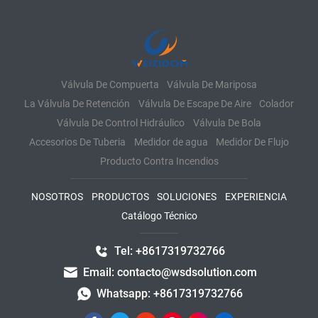
Válvula De Compuerta
Válvula De Mariposa
La Válvula De Retención
Válvula De Escape De Aire
Colador
Válvula De Control Hidráulico
Válvula De Bola
Accesorios De Tuberia
Medidor de agua
Medidor De Flujo
Producto Contra Incendios
NOSOTROS
PRODUCTOS
SOLUCIONES
EXPERIENCIA
Catálogo Técnico
Tel: +8617319732766
Email: contacto@wsdsolution.com
Whatsapp: +8617319732766