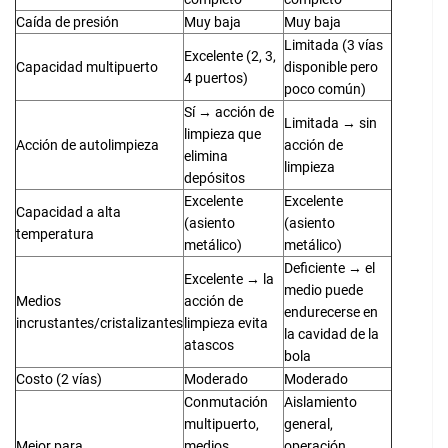
Caída de presión
Muy baja
Muy baja
Limitada (3 vías
Excelente (2, 3,
Capacidad multipuerto
disponible pero
4 puertos)
poco común)
Sí → acción de
Limitada → sin
limpieza que
Acción de autolimpieza
acción de
elimina
limpieza
depósitos
Excelente
Excelente
Capacidad a alta
(asiento
(asiento
temperatura
metálico)
metálico)
Deficiente → el
Excelente → la
medio puede
Medios
acción de
endurecerse en
incrustantes/cristalizantes
limpieza evita
la cavidad de la
atascos
bola
Costo (2 vías)
Moderado
Moderado
Conmutación
Aislamiento
multipuerto,
general,
Mejor para
medios
operación