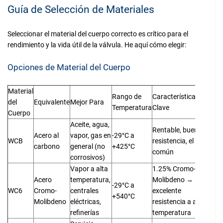
Guía de Selección de Materiales
Seleccionar el material del cuerpo correcto es crítico para el
rendimiento y la vida útil de la válvula. He aquí cómo elegir:
Opciones de Material del Cuerpo
Material
Rango de
Características
del
Equivalente
Mejor Para
Temperatura
Clave
Cuerpo
Aceite, agua,
Rentable, buena
Acero al
vapor, gas en
-29°C a
WCB
resistencia, el más
carbono
general (no
+425°C
común
corrosivos)
Vapor a alta
1.25% Cromo-0.5%
Acero
temperatura,
Molibdeno →
-29°C a
WC6
Cromo-
centrales
excelente
+540°C
Molibdeno
eléctricas,
resistencia a alta
refinerías
temperatura