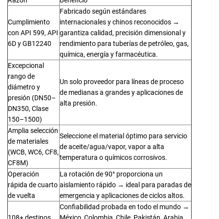
Fabricado según estándares
Cumplimiento
internacionales y chinos reconocidos →
con API 599, API
garantiza calidad, precisión dimensional y
6D y GB12240
rendimiento para tuberías de petróleo, gas,
química, energía y farmacéutica.
Excepcional
rango de
Un solo proveedor para líneas de proceso
diámetro y
de medianas a grandes y aplicaciones de
presión (DN50–
alta presión.
DN350, Clase
150–1500)
Amplia selección
Seleccione el material óptimo para servicio
de materiales
de aceite/agua/vapor, vapor a alta
(WCB, WC6, CF8,
temperatura o químicos corrosivos.
CF8M)
Operación
La rotación de 90° proporciona un
rápida de cuarto
aislamiento rápido → ideal para paradas de
de vuelta
emergencia y aplicaciones de ciclos altos.
Confiabilidad probada en todo el mundo →
108+ destinos
México, Colombia, Chile, Pakistán, Arabia