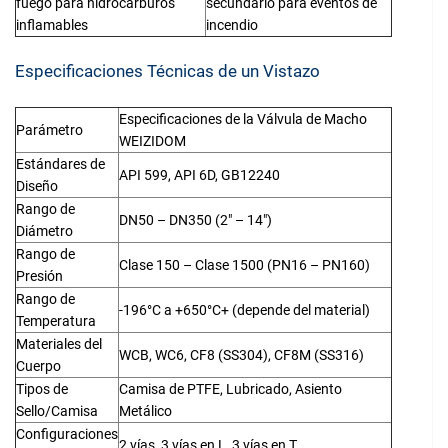
fuego para hidrocarburos
secundario para eventos de
inflamables
incendio
Especificaciones Técnicas de un Vistazo
Especificaciones de la Válvula de Macho
Parámetro
WEIZIDOM
Estándares de
API 599, API 6D, GB12240
Diseño
Rango de
DN50 – DN350 (2″ – 14″)
Diámetro
Rango de
Clase 150 – Clase 1500 (PN16 – PN160)
Presión
Rango de
-196°C a +650°C+ (depende del material)
Temperatura
Materiales del
WCB, WC6, CF8 (SS304), CF8M (SS316)
Cuerpo
Tipos de
Camisa de PTFE, Lubricado, Asiento
Sello/Camisa
Metálico
Configuraciones
2 vías, 3 vías en L, 3 vías en T