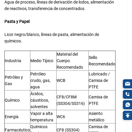
Agua de proceso, líneas de derivación de lodos, alimentación
de reactivos, transferencia de concentrados.
Pasta y Papel
Licor negro/blanco, líneas de pasta, alimentación de
químicos.
Material del
Sello
Industria
Medio Típico
Cuerpo
Recomendado
Recomendado
Petróleo
Lubricado /
Petróleo y
crudo, gas,
WCB
Camisa de
Gas
agua
PTFE
Ácidos,
CF8/CF8M
Camisa de
Químico
cáusticos,
(SS304/SS316)
PTFE
solventes
Vapor a alta
Asiento
Energía
WC6
temperatura
metálico
Químicos
Camisa de
Farmacéutico
CF8 (SS304)