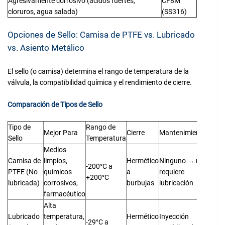
Agresivamente corrosivo (ácidos fuertes,
CF8M
cloruros, agua salada)
(SS316)
Opciones de Sello: Camisa de PTFE vs. Lubricado
vs. Asiento Metálico
El sello (o camisa) determina el rango de temperatura de la
válvula, la compatibilidad química y el rendimiento de cierre.
Comparación de Tipos de Sello
Tipo de
Rango de
Mejor Para
Cierre
Mantenimiento
Sello
Temperatura
Medios
Camisa de
limpios,
Hermético
Ninguno → no
-200°C a
PTFE (No
químicos
a
requiere
+200°C
lubricada)
corrosivos,
burbujas
lubricación
farmacéutico
Alta
Lubricado
temperatura,
Hermético
Inyección
-29°C a