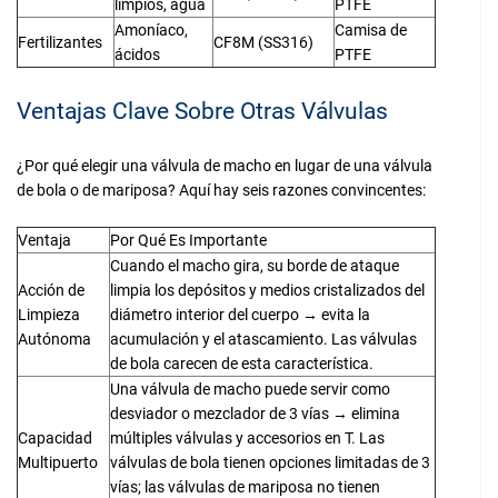
limpios, agua
PTFE
Amoníaco,
Camisa de
Fertilizantes
CF8M (SS316)
ácidos
PTFE
Ventajas Clave Sobre Otras Válvulas
¿Por qué elegir una válvula de macho en lugar de una válvula
de bola o de mariposa? Aquí hay seis razones convincentes:
Ventaja
Por Qué Es Importante
Cuando el macho gira, su borde de ataque
Acción de
limpia los depósitos y medios cristalizados del
Limpieza
diámetro interior del cuerpo → evita la
Autónoma
acumulación y el atascamiento. Las válvulas
de bola carecen de esta característica.
Una válvula de macho puede servir como
desviador o mezclador de 3 vías → elimina
Capacidad
múltiples válvulas y accesorios en T. Las
Multipuerto
válvulas de bola tienen opciones limitadas de 3
vías; las válvulas de mariposa no tienen