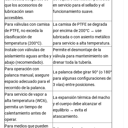
que los accesorios de
en servicio para el sellado y el
lubricación sean
funcionamiento suave.
accesibles.
Para válvulas con camisa
La camisa de PTFE se degrada
de PTFE, no exceda la
por encima de 200°C → use
clasificación de
lubricada o con asiento metálico
temperatura (200°C).
para servicio a alta temperatura.
Instale con válvulas de
Permite el desmontaje de la
aislamiento aguas arriba y
válvula para mantenimiento sin
abajo (recomendado).
drenar toda la tubería.
Para operación con
La palanca debe girar 90° (o 180°
palanca manual, asegure
para algunas configuraciones de
espacio adecuado para el
3 vías) entre posiciones.
recorrido de la palanca.
Para servicio de vapor a
La expansión térmica del macho
alta temperatura (WC6),
y el cuerpo debe alcanzar el
permita un tiempo de
equilibrio → evita el
calentamiento antes de
atascamiento.
operar.
Para medios que pueden