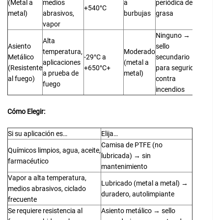
(Metal a
medios
a
periódica de
+540°C
metal)
abrasivos,
burbujas
grasa
vapor
Ninguno →
Alta
Asiento
sello
temperatura,
Moderado
Metálico
-29°C a
secundario
aplicaciones
(metal a
(Resistente
+650°C+
para seguridad
a prueba de
metal)
al fuego)
contra
fuego
incendios
Cómo Elegir:
Si su aplicación es…
Elija…
Camisa de PTFE (no
Químicos limpios, agua, aceite,
lubricada) → sin
farmacéutico
mantenimiento
Vapor a alta temperatura,
Lubricado (metal a metal) →
medios abrasivos, ciclado
duradero, autolimpiante
frecuente
Se requiere resistencia al
Asiento metálico → sello