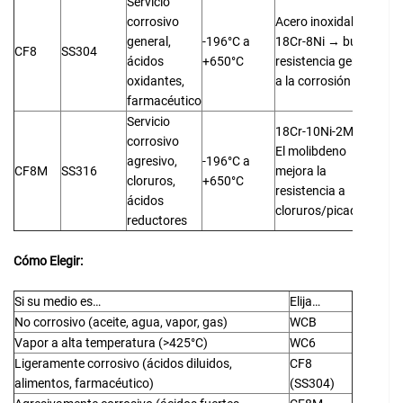
Servicio
corrosivo
Acero inoxidable
general,
-196°C a
18Cr-8Ni → buena
CF8
SS304
ácidos
+650°C
resistencia general
oxidantes,
a la corrosión
farmacéutico
Servicio
18Cr-10Ni-2Mo →
corrosivo
El molibdeno
agresivo,
-196°C a
CF8M
SS316
mejora la
cloruros,
+650°C
resistencia a
ácidos
cloruros/picaduras
reductores
Cómo Elegir:
Si su medio es…
Elija…
No corrosivo (aceite, agua, vapor, gas)
WCB
Vapor a alta temperatura (>425°C)
WC6
Ligeramente corrosivo (ácidos diluidos,
CF8
alimentos, farmacéutico)
(SS304)