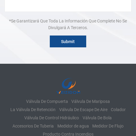
*Se Garantizará Que Toda La Información Que Complete No Se
Divulgará A Terceros.
Válvula De Compuerta
Válvula De Mariposa
La Válvula De Retención
Válvula De Escape De Aire
Colador
Válvula De Control Hidráulico
Válvula De Bola
Accesorios De Tuberia
Medidor de agua
Medidor De Flujo
Producto Contra Incendios