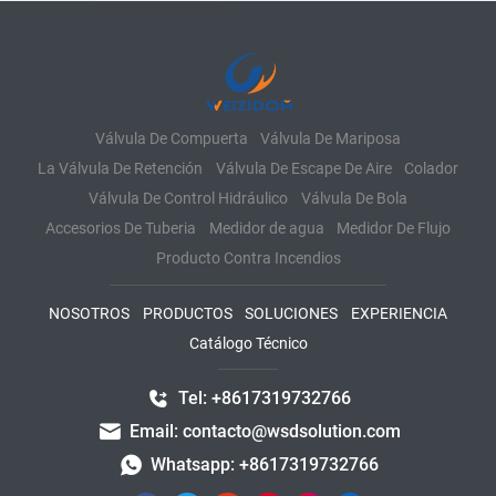
Válvula De Compuerta
Válvula De Mariposa
La Válvula De Retención
Válvula De Escape De Aire
Colador
Válvula De Control Hidráulico
Válvula De Bola
Accesorios De Tuberia
Medidor de agua
Medidor De Flujo
Producto Contra Incendios
NOSOTROS
PRODUCTOS
SOLUCIONES
EXPERIENCIA
Catálogo Técnico
Tel: +8617319732766
Email: contacto@wsdsolution.com
Whatsapp: +8617319732766